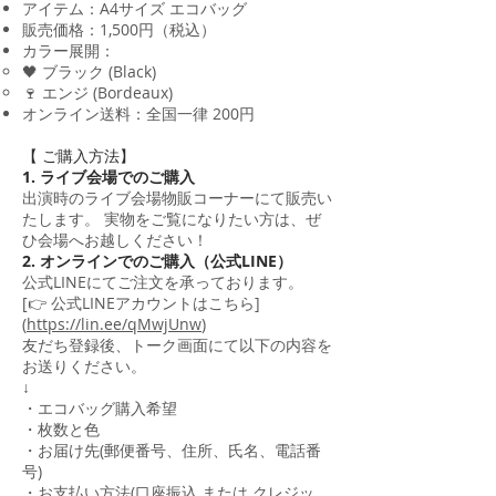
アイテム：A4サイズ エコバッグ
販売価格：1,500円（税込）
カラー展開：
🖤 ブラック (Black)
🍷 エンジ (Bordeaux)
オンライン送料：全国一律 200円
【 ご購入方法】
1. ライブ会場でのご購入
出演時のライブ会場物販コーナーにて販売い
たします。 実物をご覧になりたい方は、ぜ
ひ会場へお越しください！
2. オンラインでのご購入（公式LINE）
公式LINEにてご注文を承っております。
[👉 公式LINEアカウントはこちら]
(
https://lin.ee/qMwjUnw
)
友だち登録後、トーク画面にて以下の内容を
お送りください。
​↓
・エコバッグ購入希望
・枚数と色
・お届け先(郵便番号、住所、氏名、電話番
号)
・お支払い方法(口座振込 または クレジッ