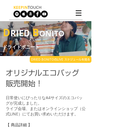
KEEPIN
TOUCH​
D
B
RIED
ONITO
ドライドボニート
DRIED BONITOのLIVE スケジュールを見る
オリジナルエコバッグ
販売開始！
日常使いにぴったりなA4サイズのエコバッ
グが完成しました。
ライブ会場、またはオンラインショップ（公
式LINE）にてお買い求めいただけます。
【 商品詳細 】