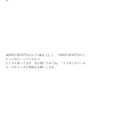
中
●DRIED BONITOがカバー曲をうたう、『DRIED BONITOのう
たってみた』シリーズより
​たくさん歌ってます。ぜひ聴いてみてね。「ドラボニチャンネ
ル」のチャンネル登録もお願いします。